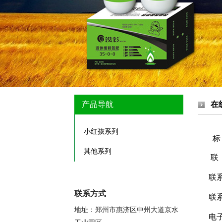
产品导航
在
小红孩系列
标
其他系列
联
联
联系方式
联
地址：郑州市惠济区中州大道京水
电