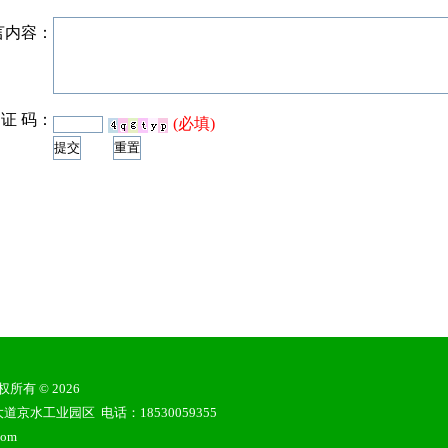
言内容：
 证 码：
(必填)
有 © 2026
水工业园区 电话：18530059355
com